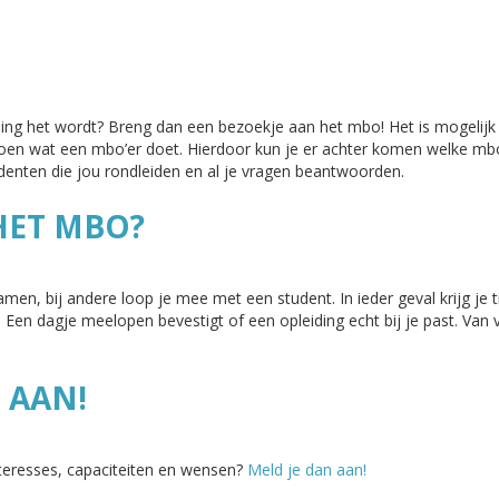
ng het wordt? Breng dan een bezoekje aan het mbo! Het is mogelijk
doen wat een mbo’er doet. Hierdoor kun je er achter komen welke mbo-
denten die jou rondleiden en al je vragen beantwoorden.
HET MBO?
n, bij andere loop je mee met een student. In ieder geval krijg je 
. Een dagje meelopen bevestigt of een opleiding echt bij je past. Van v
 AAN!
nteresses, capaciteiten en wensen?
Meld je dan aan!